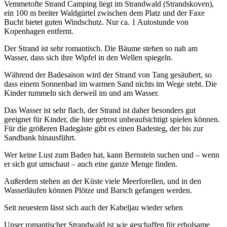
Vemmetofte Strand Camping liegt im Strandwald (Strandskoven),
ein 100 m breiter Waldgürtel zwischen dem Platz und der Faxe
Bucht bietet guten Windschutz. Nur ca. 1 Autostunde von
Kopenhagen entfernt.
Der Strand ist sehr romantisch. Die Bäume stehen so nah am
Wasser, dass sich ihre Wipfel in den Wellen spiegeln.
Während der Badesaison wird der Strand von Tang gesäubert, so
dass einem Sonnenbad im warmen Sand nichts im Wege steht. Die
Kinder tummeln sich derweil im und am Wasser.
Das Wasser ist sehr flach, der Strand ist daher besonders gut
geeignet für Kinder, die hier getrost unbeaufsichtigt spielen können.
Für die größeren Badegäste gibt es einen Badesteg, der bis zur
Sandbank hinausführt.
Wer keine Lust zum Baden hat, kann Bernstein suchen und – wenn
er sich gut umschaut – auch eine ganze Menge finden.
Außerdem stehen an der Küste viele Meerforellen, und in den
Wasserläufen können Plötze und Barsch gefangen werden.
Seit neuestem lässt sich auch der Kabeljau wieder sehen
Unser romantischer Strandwald ist wie geschaffen für erholsame